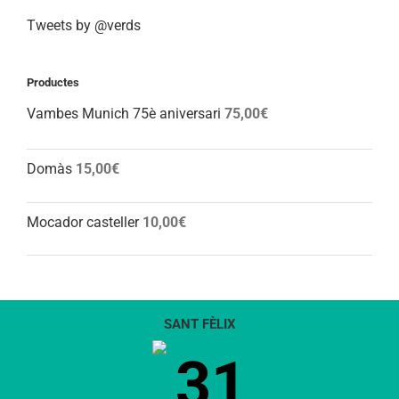
Tweets by @verds
Productes
Vambes Munich 75è aniversari
75,00
€
Domàs
15,00
€
Mocador casteller
10,00
€
SANT FÈLIX
31