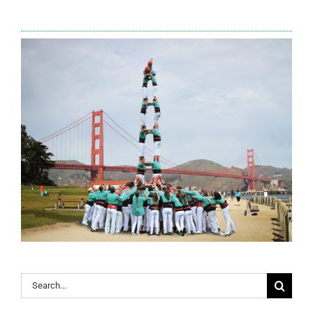
Search
for: