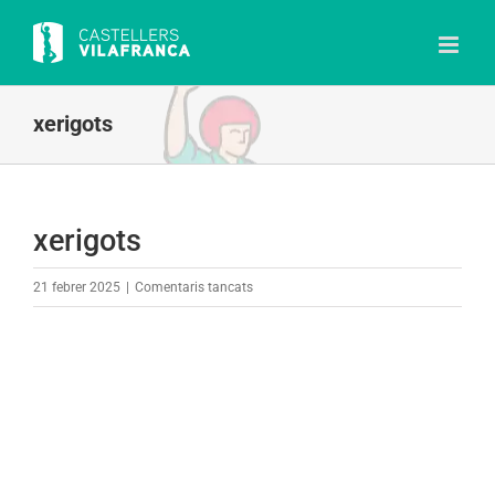
Skip
to
content
xerigots
xerigots
a
21 febrer 2025
|
Comentaris tancats
xerigots