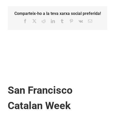
Comparteix-ho a la teva xarxa social preferida!
Facebook
X
Reddit
LinkedIn
Tumblr
Pinterest
Vk
Email:
San Francisco
Catalan Week