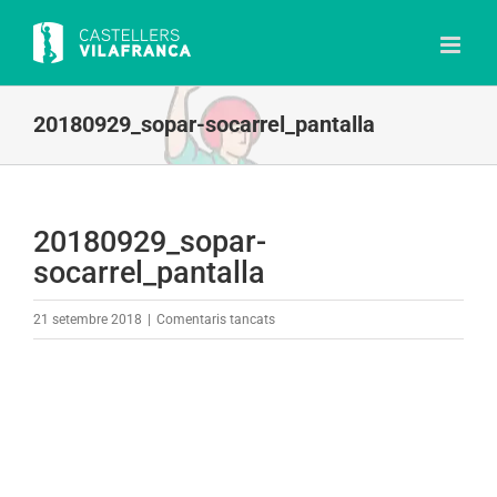
Skip
to
content
20180929_sopar-socarrel_pantalla
20180929_sopar-
socarrel_pantalla
a
21 setembre 2018
|
Comentaris tancats
20180929_sopar-
socarrel_pantalla