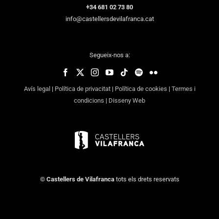
+34 681 02 73 80
info@castellersdevilafranca.cat
Segueix-nos a:
Avís legal
|
Política de privacitat
|
Política de cookies
|
Termes i
condicions
|
Disseny Web
©
Castellers de Vilafranca
tots els drets reservats