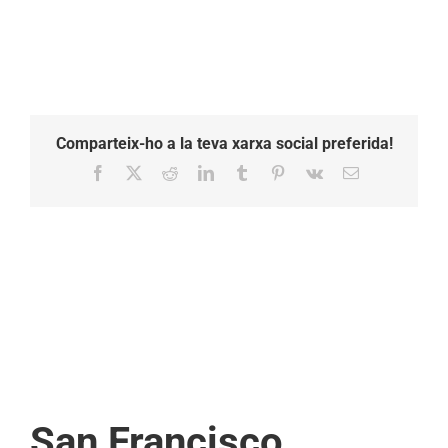
Comparteix-ho a la teva xarxa social preferida!
Facebook
X
Reddit
LinkedIn
Tumblr
Pinterest
Vk
Email:
San Francisco