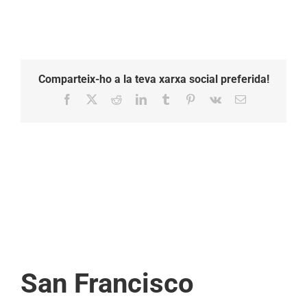
Comparteix-ho a la teva xarxa social preferida!
Facebook
X
Reddit
LinkedIn
Tumblr
Pinterest
Vk
Email:
San Francisco