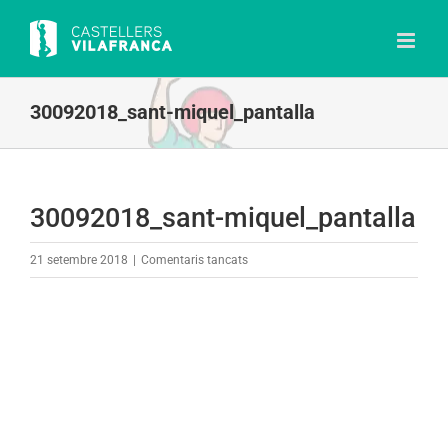
Skip
to
content
30092018_sant-miquel_pantalla
30092018_sant-miquel_pantalla
a
21 setembre 2018
|
Comentaris tancats
30092018_sant-
miquel_pantalla