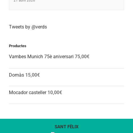
21 abril 2026
Tweets by @verds
Productes
Vambes Munich 75è aniversari
75,00
€
Domàs
15,00
€
Mocador casteller
10,00
€
SANT FÈLIX