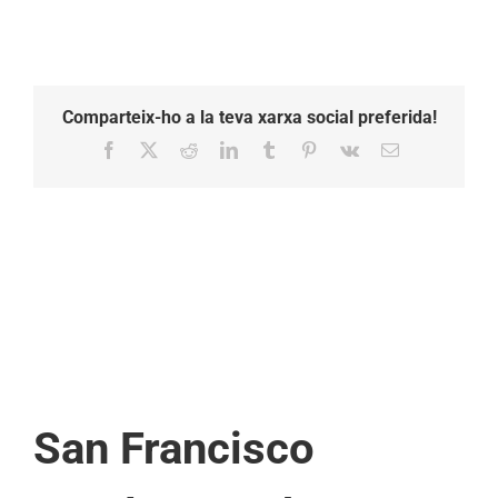
Comparteix-ho a la teva xarxa social preferida!
Facebook
X
Reddit
LinkedIn
Tumblr
Pinterest
Vk
Email:
San Francisco