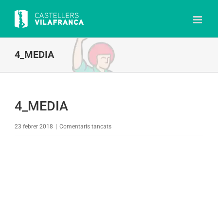
Skip
to
content
4_MEDIA
4_MEDIA
a
23 febrer 2018
|
Comentaris tancats
4_MEDIA