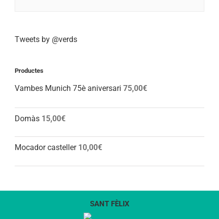
Tweets by @verds
Productes
Vambes Munich 75è aniversari
75,00
€
Domàs
15,00
€
Mocador casteller
10,00
€
SANT FÈLIX