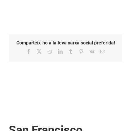
Comparteix-ho a la teva xarxa social preferida!
Facebook
X
Reddit
LinkedIn
Tumblr
Pinterest
Vk
Email:
San Francisco