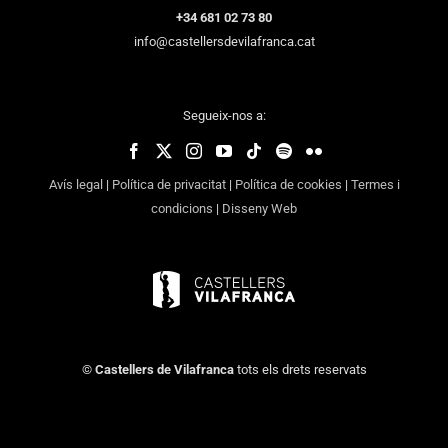
+34 681 02 73 80
info@castellersdevilafranca.cat
Segueix-nos a:
Avís legal
|
Política de privacitat
|
Política de cookies
|
Termes i
condicions
|
Disseny Web
©
Castellers de Vilafranca
tots els drets reservats