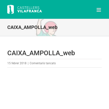
Skip
to
content
CAIXA_AMPOLLA_web
CAIXA_AMPOLLA_web
a
15 febrer 2018
|
Comentaris tancats
CAIXA_AMPOLLA_web