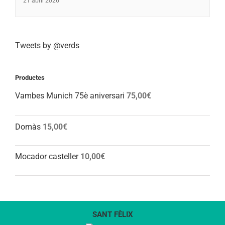
21 abril 2026
Tweets by @verds
Productes
Vambes Munich 75è aniversari
75,00
€
Domàs
15,00
€
Mocador casteller
10,00
€
SANT FÈLIX