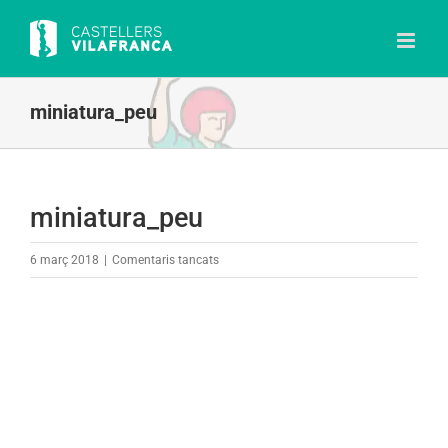
Skip
to
content
miniatura_peu
miniatura_peu
a
6 març 2018
|
Comentaris tancats
miniatura_peu