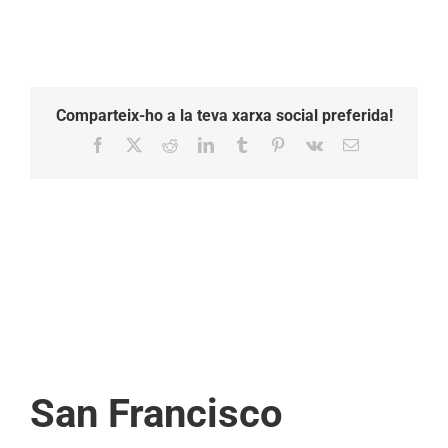
Comparteix-ho a la teva xarxa social preferida!
Facebook
X
Reddit
LinkedIn
Tumblr
Pinterest
Vk
Email:
San Francisco