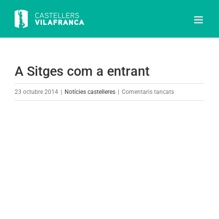
Skip
to
content
A Sitges com a entrant
a
23 octubre 2014
|
Notícies castelleres
|
Comentaris tancats
A
Sitges
View
com
Larger
a
Image
entrant