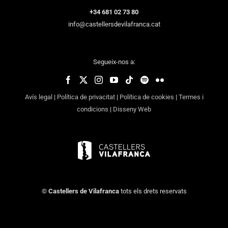
+34 681 02 73 80
info@castellersdevilafranca.cat
Segueix-nos a:
Avís legal
|
Política de privacitat
|
Política de cookies
|
Termes i
condicions
|
Disseny Web
©
Castellers de Vilafranca
tots els drets reservats