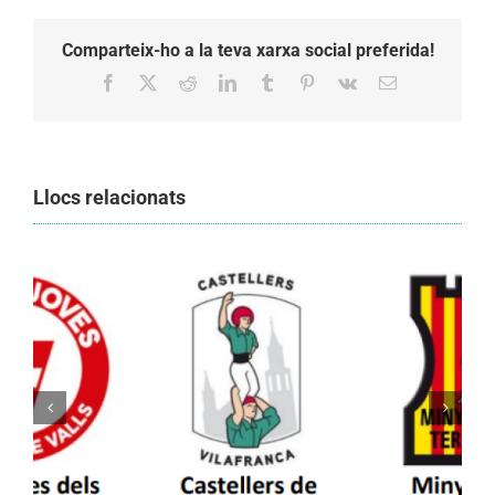
Comparteix-ho a la teva xarxa social preferida!
Facebook
X
Reddit
LinkedIn
Tumblr
Pinterest
Vk
Email:
Llocs relacionats
Els Castellers de Vilafranca unieixen tradició i
patrimoni en un viatge de colla a la Vall
d’Aran i a la Vall de Boí