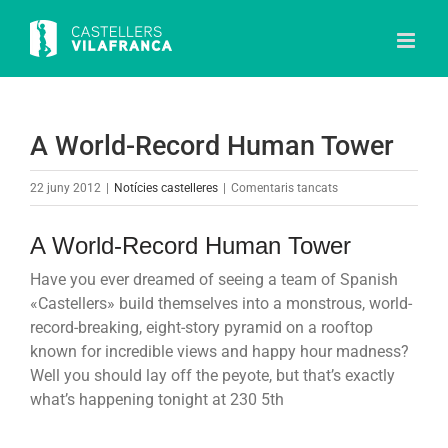
Skip
to
content
A World-Record Human Tower
a
22 juny 2012
|
Notícies castelleres
|
Comentaris tancats
A
World-
A World-Record Human Tower
Record
Have you ever dreamed of seeing a team of Spanish
Human
«Castellers» build themselves into a monstrous, world-
Tower
record-breaking, eight-story pyramid on a rooftop
known for incredible views and happy hour madness?
Well you should lay off the peyote, but that’s exactly
what’s happening tonight at 230 5th