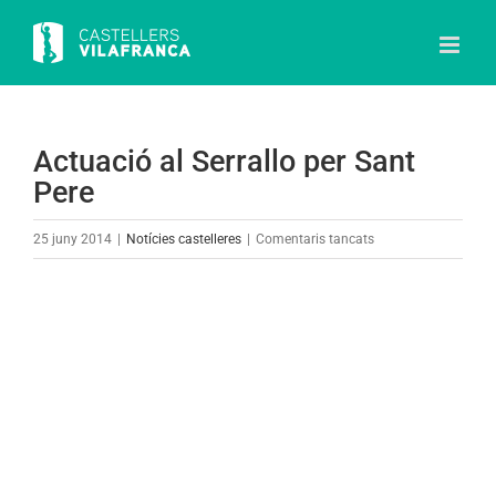
Skip
to
content
Actuació al Serrallo per Sant
Pere
a
25 juny 2014
|
Notícies castelleres
|
Comentaris tancats
Actuació
al
View
Serrallo
Larger
per
Image
Sant
Pere