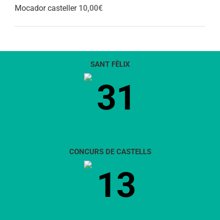
Mocador casteller
10,00
€
SANT FÈLIX
31
CONCURS DE CASTELLS
13