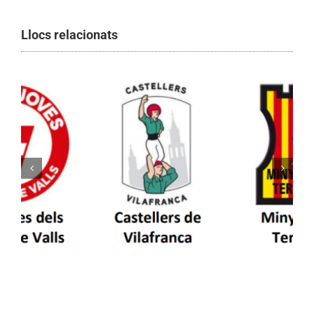
Llocs relacionats
Els Castellers de Vilafranca unieixen tradició i
patrimoni en un viatge de colla a la Vall
d’Aran i a la Vall de Boí