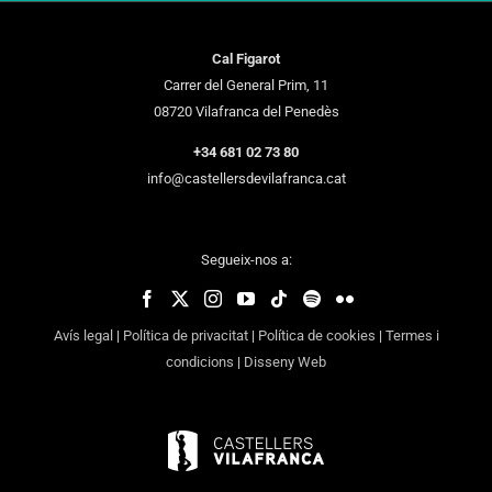
Cal Figarot
Carrer del General Prim, 11
08720 Vilafranca del Penedès
+34 681 02 73 80
info@castellersdevilafranca.cat
Segueix-nos a:
Avís legal
|
Política de privacitat
|
Política de cookies
|
Termes i
condicions
|
Disseny Web