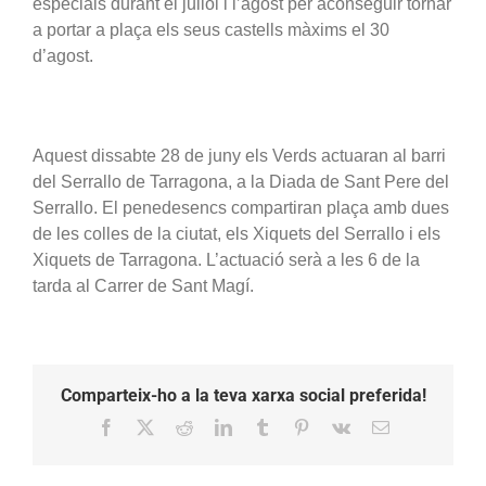
especials durant el juliol i l’agost per aconseguir tornar
a portar a plaça els seus castells màxims el 30
d’agost.
Aquest dissabte 28 de juny els Verds actuaran al barri
del Serrallo de Tarragona, a la Diada de Sant Pere del
Serrallo. El penedesencs compartiran plaça amb dues
de les colles de la ciutat, els Xiquets del Serrallo i els
Xiquets de Tarragona. L’actuació serà a les 6 de la
tarda al Carrer de Sant Magí.
Comparteix-ho a la teva xarxa social preferida!
Facebook
X
Reddit
LinkedIn
Tumblr
Pinterest
Vk
Email: