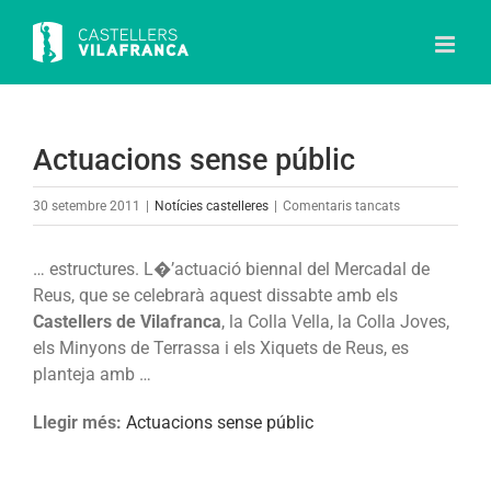
Skip
to
content
Actuacions sense públic
a
30 setembre 2011
|
Notícies castelleres
|
Comentaris tancats
Actuacions
sense
… estructures. L�’actuació biennal del Mercadal de
públic
Reus, que se celebrarà aquest dissabte amb els
Castellers de Vilafranca
, la Colla Vella, la Colla Joves,
els Minyons de Terrassa i els Xiquets de Reus, es
planteja amb …
Llegir més:
Actuacions sense públic