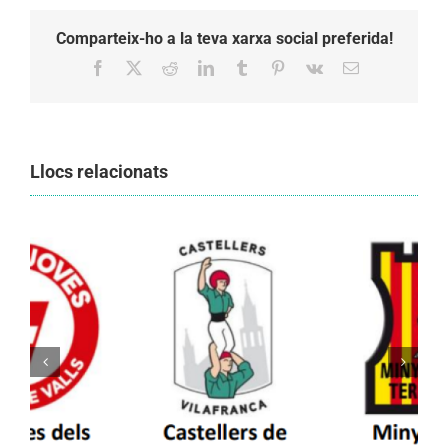
Comparteix-ho a la teva xarxa social preferida!
Facebook
X
Reddit
LinkedIn
Tumblr
Pinterest
Vk
Email:
Llocs relacionats
Els Castellers de Vilafranca unieixen tradició i
patrimoni en un viatge de colla a la Vall
d’Aran i a la Vall de Boí