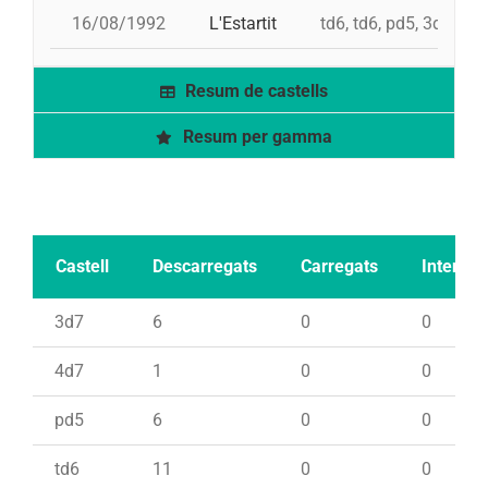
16/08/1992
L'Estartit
td6, td6, pd5, 3d7
Resum de castells
Resum per gamma
Castell
Descarregats
Carregats
Intents
3d7
6
0
0
4d7
1
0
0
pd5
6
0
0
td6
11
0
0