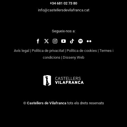
+34 681 02 73 80
info@castellersdevilafranca.cat
Segueix-nos a:
Avís legal
|
Política de privacitat
|
Política de cookies
|
Termes i
condicions
|
Disseny Web
©
Castellers de Vilafranca
tots els drets reservats