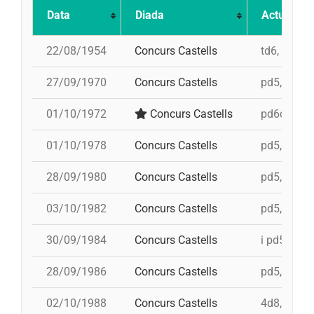
Data
Diada
Actuació
22/08/1954
Concurs Castells
td6, 3d7, 4
27/09/1970
Concurs Castells
pd5, 5d7, t
01/10/1972
Concurs Castells
pd6c, 4d8,
01/10/1978
Concurs Castells
pd5, 4d8c,
28/09/1980
Concurs Castells
pd5, 5d7, i
03/10/1982
Concurs Castells
pd5, 3d7s, 
30/09/1984
Concurs Castells
i pd5, pd5,
28/09/1986
Concurs Castells
pd5, 4d8, 3
02/10/1988
Concurs Castells
4d8, td8f, 