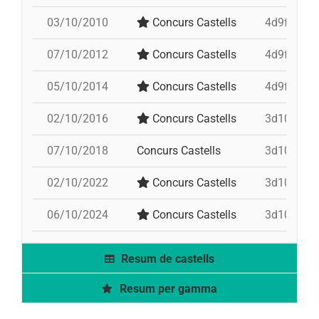
03/10/2010
Concurs Castells
4d9fa, pd8
07/10/2012
Concurs Castells
4d9fac, 3d
05/10/2014
Concurs Castells
4d9fa, 3d9
02/10/2016
Concurs Castells
3d10fm, td
07/10/2018
Concurs Castells
3d10fm, t
02/10/2022
Concurs Castells
3d10fm, i
06/10/2024
Concurs Castells
3d10fm, id
Resum de castells
Resum per gamma