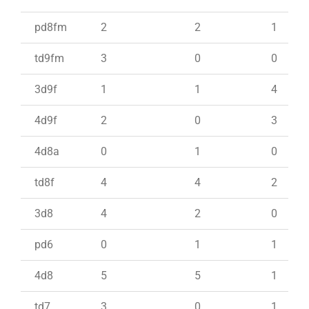
pd8fm
2
2
1
td9fm
3
0
0
3d9f
1
1
4
4d9f
2
0
3
4d8a
0
1
0
td8f
4
4
2
3d8
4
2
0
pd6
0
1
1
4d8
5
5
1
td7
3
0
1