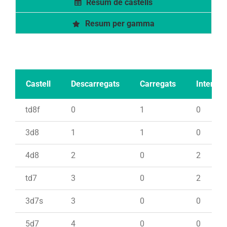
Resum de castells
Resum per gamma
Castell
Descarregats
Carregats
Intents
td8f
0
1
0
3d8
1
1
0
4d8
2
0
2
td7
3
0
2
3d7s
3
0
0
5d7
4
0
0