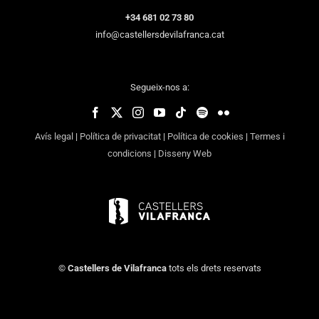
+34 681 02 73 80
info@castellersdevilafranca.cat
Segueix-nos a:
Avís legal
|
Política de privacitat
|
Política de cookies
|
Termes i
condicions
|
Disseny Web
©
Castellers de Vilafranca
tots els drets reservats