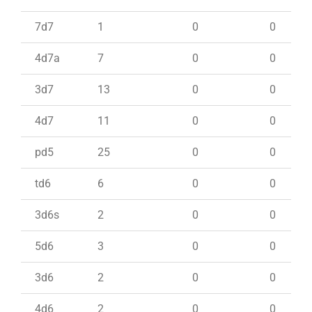
7d7
1
0
0
4d7a
7
0
0
3d7
13
0
0
4d7
11
0
0
pd5
25
0
0
td6
6
0
0
3d6s
2
0
0
5d6
3
0
0
3d6
2
0
0
4d6
2
0
0