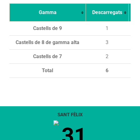
Gamma
Descarregats
Ca
Castells de 9
1
Castells de 8 de gamma alta
3
Castells de 7
2
Total
6
SANT FÈLIX
31