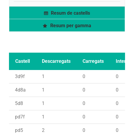
Resum de castells
Resum per gamma
Castell
Descarregats
Carregats
Intents
3d9f
1
0
0
4d8a
1
0
0
5d8
1
0
0
pd7f
1
0
0
pd5
2
0
0