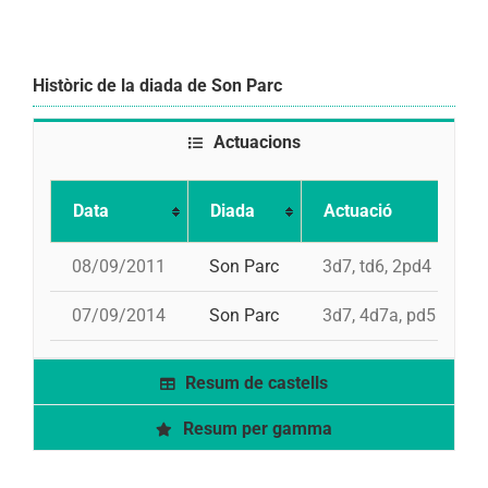
Històric de la diada de Son Parc
Actuacions
Data
Diada
Actuació
08/09/2011
Son Parc
3d7, td6, 2pd4
07/09/2014
Son Parc
3d7, 4d7a, pd5
Resum de castells
Resum per gamma