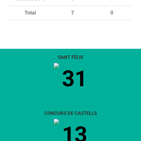
Total
7
0
SANT FÈLIX
31
CONCURS DE CASTELLS
13