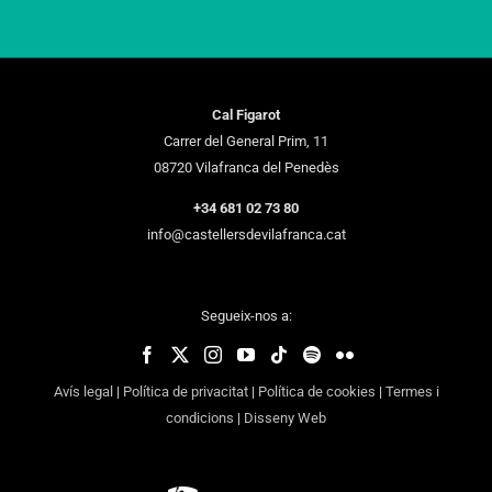
Cal Figarot
Carrer del General Prim, 11
08720 Vilafranca del Penedès
+34 681 02 73 80
info@castellersdevilafranca.cat
Segueix-nos a:
Avís legal
|
Política de privacitat
|
Política de cookies
|
Termes i
condicions
|
Disseny Web