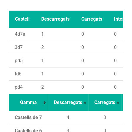
Castell
Descarregats
Carregats
Intents
4d7a
1
0
0
3d7
2
0
0
pd5
1
0
0
td6
1
0
0
pd4
2
0
0
Gamma
Descarregats
Carregats
In
Castells de 7
4
0
Castells de 6
3
0