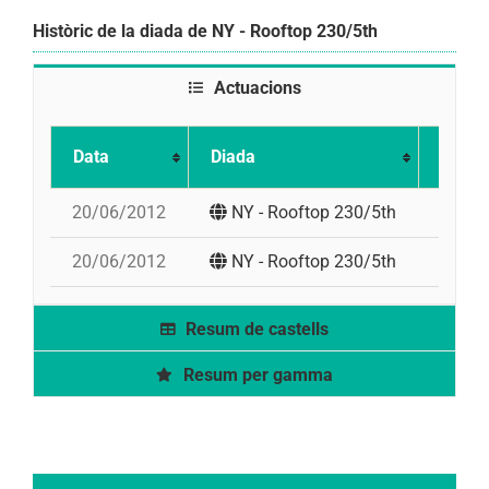
Històric de la diada de NY - Rooftop 230/5th
Actuacions
Data
Diada
Actua
20/06/2012
NY - Rooftop 230/5th
td7, 4
20/06/2012
NY - Rooftop 230/5th
td7, 4
Resum de castells
Resum per gamma