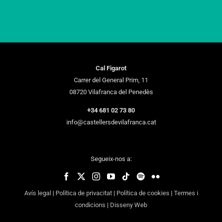
Cal Figarot
Carrer del General Prim, 11
08720 Vilafranca del Penedès
+34 681 02 73 80
info@castellersdevilafranca.cat
Segueix-nos a:
Avís legal
|
Política de privacitat
|
Política de cookies
|
Termes i
condicions
|
Disseny Web