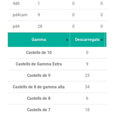
4d6
1
0
0
pd4cam
9
0
0
pd4
28
0
0
Gamma
Descarregats
Ca
Castells de 10
0
Castells de Gamma Extra
9
Castells de 9
25
Castells de 8 de gamma alta
34
Castells de 8
6
Castells de 7
18