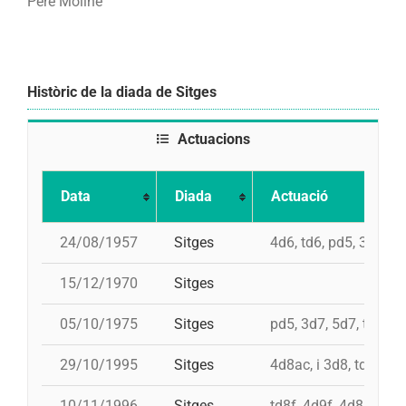
Pere Moliné
Històric de la diada de Sitges
Actuacions
Data
Diada
Actuació
24/08/1957
Sitges
4d6, td6, pd5, 3d6s
15/12/1970
Sitges
05/10/1975
Sitges
pd5, 3d7, 5d7, td7
29/10/1995
Sitges
4d8ac, i 3d8, td7, 5d7
10/11/1996
Sitges
td8f, 4d9f, 4d8ac, p