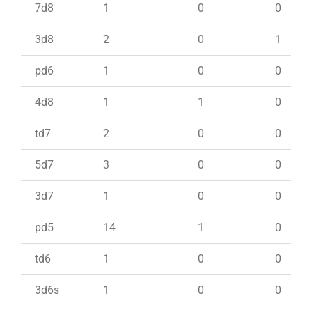
7d8
1
0
0
3d8
2
0
1
pd6
1
0
0
4d8
1
1
0
td7
2
0
0
5d7
3
0
0
3d7
1
0
0
pd5
14
1
0
td6
1
0
0
3d6s
1
0
0