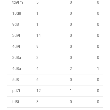
td9fm
5
0
0
10d8
1
0
0
9d8
1
0
0
3d9f
14
0
0
4d9f
9
0
0
3d8a
3
0
0
4d8a
4
2
1
5d8
6
0
0
pd7f
12
1
0
td8f
8
0
0