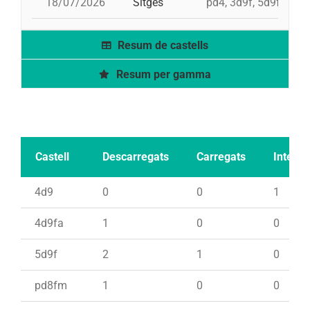
18/07/2026
Sitges
pd4, 3d9f, 5d9f, td9
Resum de castells
Resum per gamma
Castell
Descarregats
Carregats
Intents
4d9
0
0
1
4d9fa
1
0
0
5d9f
2
1
0
pd8fm
1
0
0