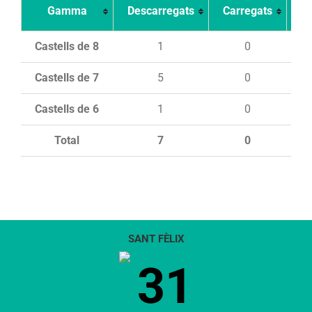
Gamma
Descarregats
Carregats
In
Castells de 8
1
0
Castells de 7
5
0
Castells de 6
1
0
Total
7
0
SANT FÈLIX
31