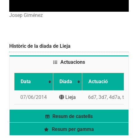
Josep Giménez
Històric de la diada de Lieja
Actuacions
Data
Diada
Actuació
07/06/2014
Lieja
6d7, 3d7, 4d7a, td7, 4d
Resum de castells
Resum per gamma