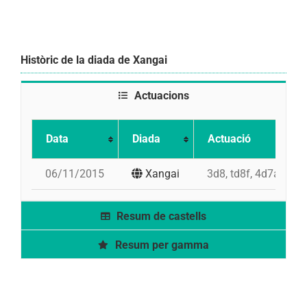
Històric de la diada de Xangai
Actuacions
Data
Diada
Actuació
06/11/2015
Xangai
3d8, td8f, 4d7a, pd5
Resum de castells
Resum per gamma