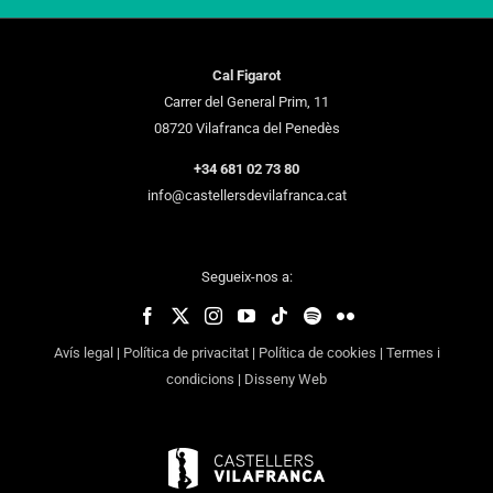
Cal Figarot
Carrer del General Prim, 11
08720 Vilafranca del Penedès
+34 681 02 73 80
info@castellersdevilafranca.cat
Segueix-nos a:
Avís legal
|
Política de privacitat
|
Política de cookies
|
Termes i
condicions
|
Disseny Web