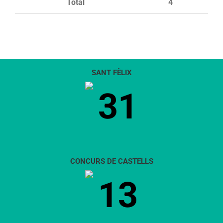
Total
4
SANT FÈLIX
31
CONCURS DE CASTELLS
13