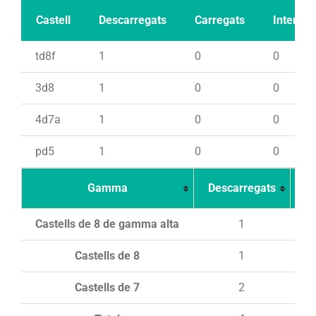
Castell
Descarregats
Carregats
Intents
td8f
1
0
0
3d8
1
0
0
4d7a
1
0
0
pd5
1
0
0
Gamma
Descarregats
Ca
Castells de 8 de gamma alta
1
Castells de 8
1
Castells de 7
2