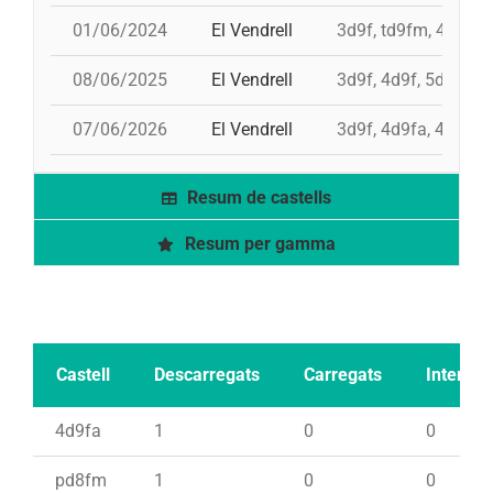
01/06/2024
El Vendrell
3d9f, td9fm, 4d9f, 
08/06/2025
El Vendrell
3d9f, 4d9f, 5d8, pd6
07/06/2026
El Vendrell
3d9f, 4d9fa, 4d9f,
Resum de castells
Resum per gamma
Castell
Descarregats
Carregats
Intents
4d9fa
1
0
0
pd8fm
1
0
0