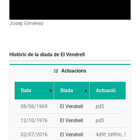
Josep Giménez
Històric de la diada de El Vendrell
Actuacions
Data
Diada
Actuació
08/06/1969
El Vendrell
pd5
12/10/1976
El Vendrell
pd5
02/07/2016
El Vendrell
4d9f, td9fm, 3d9f, p