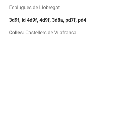
Esplugues de Llobregat
3d9f, id 4d9f, 4d9f, 3d8a, pd7f, pd4
Colles:
Castellers de Vilafranca