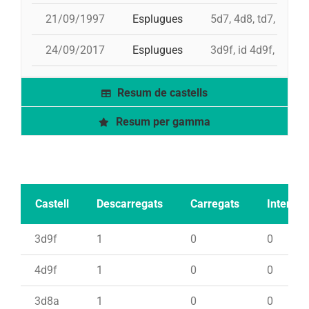
21/09/1997
Esplugues
5d7, 4d8, td7, pd6
24/09/2017
Esplugues
3d9f, id 4d9f, 4d9f,
Resum de castells
Resum per gamma
Castell
Descarregats
Carregats
Intents
3d9f
1
0
0
4d9f
1
0
0
3d8a
1
0
0