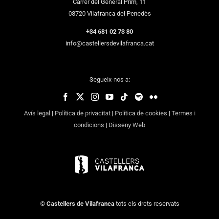
Carrer del General Prim, 11
08720 Vilafranca del Penedès
+34 681 02 73 80
info@castellersdevilafranca.cat
Segueix-nos a:
Avís legal
|
Política de privacitat
|
Política de cookies
|
Termes i
condicions
|
Disseny Web
©
Castellers de Vilafranca
tots els drets reservats