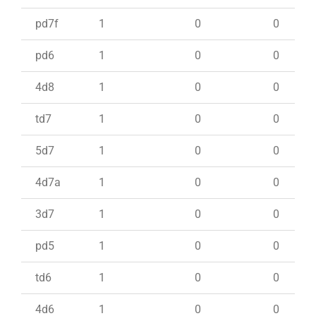
pd7f
1
0
0
pd6
1
0
0
4d8
1
0
0
td7
1
0
0
5d7
1
0
0
4d7a
1
0
0
3d7
1
0
0
pd5
1
0
0
td6
1
0
0
4d6
1
0
0