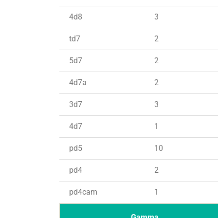
4d8
3
td7
2
5d7
2
4d7a
2
3d7
3
4d7
1
pd5
10
pd4
2
pd4cam
1
Gamma