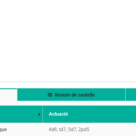
Resum de castells
Actuació
que
4d8, td7, 5d7, 2pd5