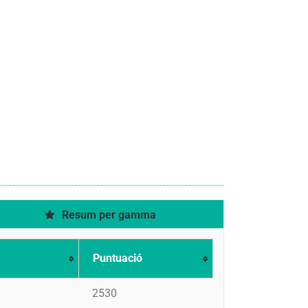
Resum per gamma
Puntuació
2530