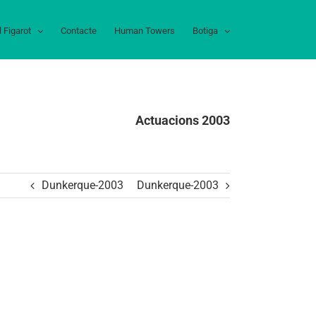
l Figarot
Contacte
Human Towers
Botiga
Actuacions 2003
Dunkerque-2003
Dunkerque-2003