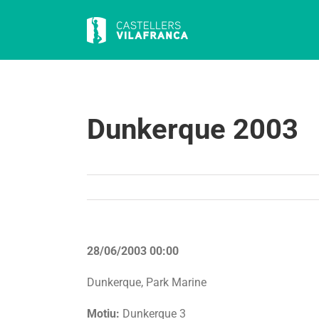
Skip
to
content
Dunkerque 2003
28/06/2003 00:00
Dunkerque, Park Marine
Motiu:
Dunkerque 3