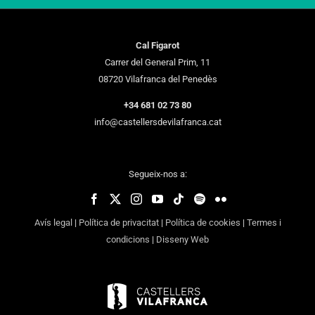
Cal Figarot
Carrer del General Prim, 11
08720 Vilafranca del Penedès
+34 681 02 73 80
info@castellersdevilafranca.cat
Segueix-nos a:
Avís legal
|
Política de privacitat
|
Política de cookies
|
Termes i
condicions
|
Disseny Web