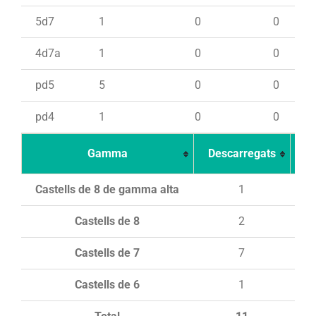
5d7
1
0
0
4d7a
1
0
0
pd5
5
0
0
pd4
1
0
0
Gamma
Descarregats
Ca
Castells de 8 de gamma alta
1
Castells de 8
2
Castells de 7
7
Castells de 6
1