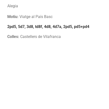
Alegia
Motiu:
Viatge al País Basc
2pd5, 5d7, 3d8, td8f, 4d8, 4d7a, 2pd5, pd5+pd4
Colles:
Castellers de Vilafranca