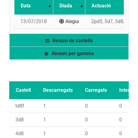
Data
Diada
Actuació
13/07/2018
Alegia
2pd5, 5d7, 3d8, td8f,
Resum de castells
Resum per gamma
Castell
Descarregats
Carregats
Intents
td8f
1
0
0
3d8
1
0
0
4d8
1
0
0