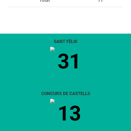
Total
11
SANT FÈLIX
31
CONCURS DE CASTELLS
13