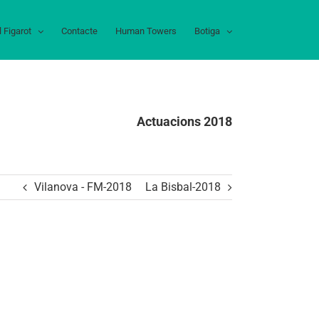
l Figarot
Contacte
Human Towers
Botiga
Actuacions 2018
Vilanova - FM-2018
La Bisbal-2018