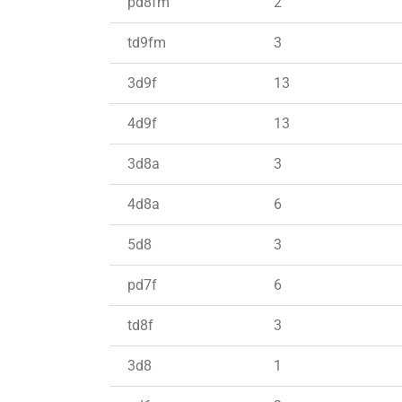
pd8fm
2
td9fm
3
3d9f
13
4d9f
13
3d8a
3
4d8a
6
5d8
3
pd7f
6
td8f
3
3d8
1