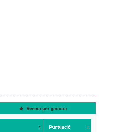
Resum per gamma
Puntuació