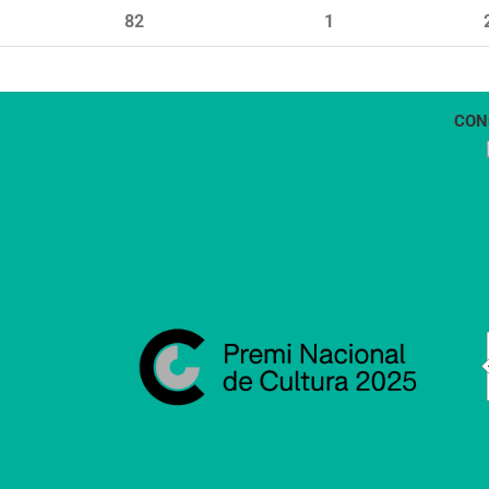
82
1
CON
1