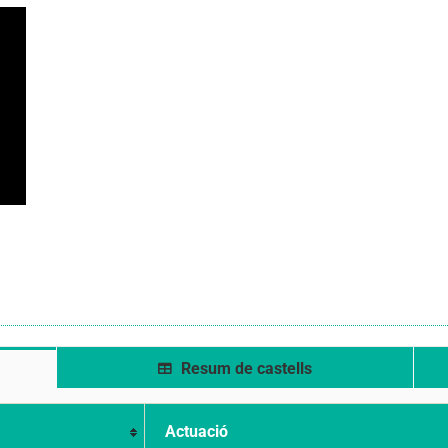
Resum de castells
Actuació