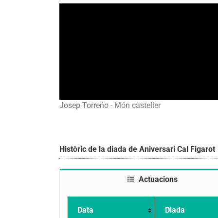
Josep Torreño - Món casteller
Històric de la diada de Aniversari Cal Figarot
Actuacions
Data
Diada