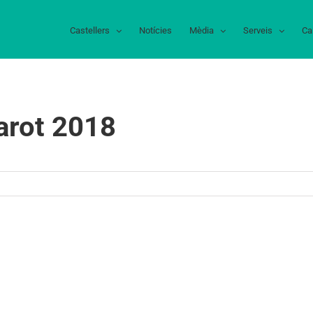
Castellers
Notícies
Mèdia
Serveis
Ca
garot 2018