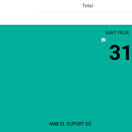
Total
SANT FÈLIX
3
AMB EL SUPORT DE: