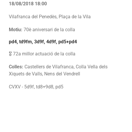
18/08/2018 18:00
Vilafranca del Penedès, Plaça de la Vila
Motiu:
70è aniversari de la colla
pd4, td9fm, 3d9f, 4d9f, pd5+pd4
🎖️ 72a millor actuació de la colla
Colles:
Castellers de Vilafranca, Colla Vella dels
Xiquets de Valls, Nens del Vendrell
CVXV - 5d9f, td8+9d8, pd5