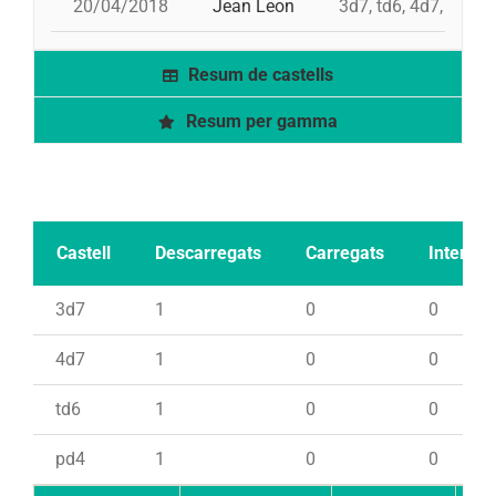
20/04/2018
Jean Leon
3d7, td6, 4d7, pd4
Resum de castells
Resum per gamma
Castell
Descarregats
Carregats
Intents
3d7
1
0
0
4d7
1
0
0
td6
1
0
0
pd4
1
0
0