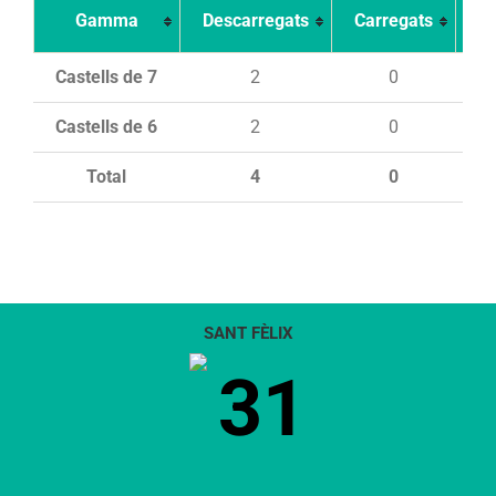
Gamma
Descarregats
Carregats
In
Castells de 7
2
0
Castells de 6
2
0
Total
4
0
SANT FÈLIX
31