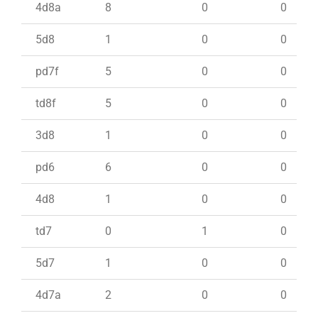
4d8a
8
0
0
5d8
1
0
0
pd7f
5
0
0
td8f
5
0
0
3d8
1
0
0
pd6
6
0
0
4d8
1
0
0
td7
0
1
0
5d7
1
0
0
4d7a
2
0
0