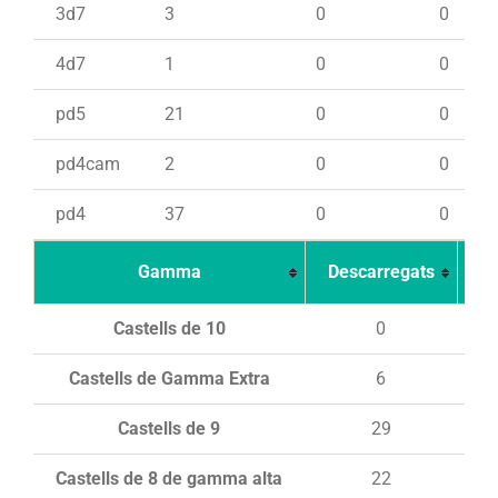
3d7
3
0
0
4d7
1
0
0
pd5
21
0
0
pd4cam
2
0
0
pd4
37
0
0
Gamma
Descarregats
Ca
Castells de 10
0
Castells de Gamma Extra
6
Castells de 9
29
Castells de 8 de gamma alta
22