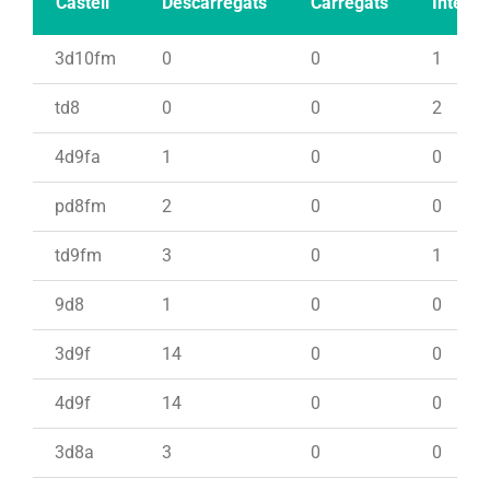
Castell
Descarregats
Carregats
Intents
3d10fm
0
0
1
td8
0
0
2
4d9fa
1
0
0
pd8fm
2
0
0
td9fm
3
0
1
9d8
1
0
0
3d9f
14
0
0
4d9f
14
0
0
3d8a
3
0
0