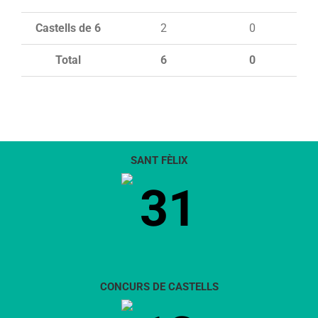
Castells de 6
2
0
Total
6
0
SANT FÈLIX
31
CONCURS DE CASTELLS