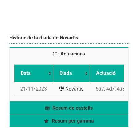
Històric de la diada de Novartis
Actuacions
Data
Diada
Actuació
21/11/2023
Novartis
5d7, 4d7, 4d8, pd5
Resum de castells
Resum per gamma