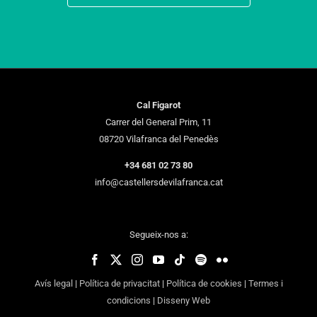
Cal Figarot
Carrer del General Prim, 11
08720 Vilafranca del Penedès
+34 681 02 73 80
info@castellersdevilafranca.cat
Segueix-nos a:
Avís legal
|
Política de privacitat
|
Política de cookies
|
Termes i
condicions
|
Disseny Web