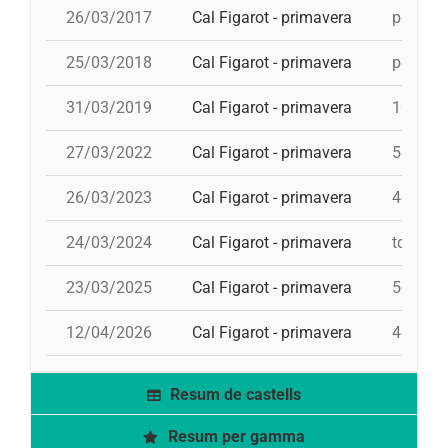
26/03/2017
Cal Figarot - primavera
pd4, 3d8
25/03/2018
Cal Figarot - primavera
pd5, 9d
31/03/2019
Cal Figarot - primavera
10d7, 4
27/03/2022
Cal Figarot - primavera
5d7, id
26/03/2023
Cal Figarot - primavera
4d7, 5d
24/03/2024
Cal Figarot - primavera
td7, 4d
23/03/2025
Cal Figarot - primavera
5d7, 4d
12/04/2026
Cal Figarot - primavera
4d8, 3d
Resum de castells
Resum per gamma