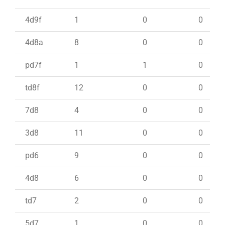
4d9f
1
0
0
4d8a
8
0
0
pd7f
1
1
0
td8f
12
0
0
7d8
4
0
0
3d8
11
0
0
pd6
9
0
0
4d8
6
0
0
td7
2
0
0
5d7
1
0
0