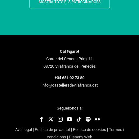
MOSTRA TOTS ELS PATROCINADORS
Cal Figarot
Carrer del General Prim, 11
08720 Vilafranca del Penedès
+34 681 02 73 80
info@castellersdevilafranca.cat
Segueix-nos a:
Avís legal
|
Política de privacitat
|
Política de cookies
|
Termes i
condicions
|
Disseny Web