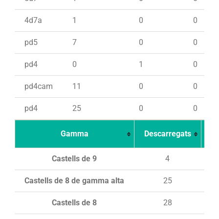
4d7a
1
0
0
pd5
7
0
0
pd4
0
1
0
pd4cam
11
0
0
pd4
25
0
0
Gamma
Descarregats
Ca
Castells de 9
4
Castells de 8 de gamma alta
25
Castells de 8
28