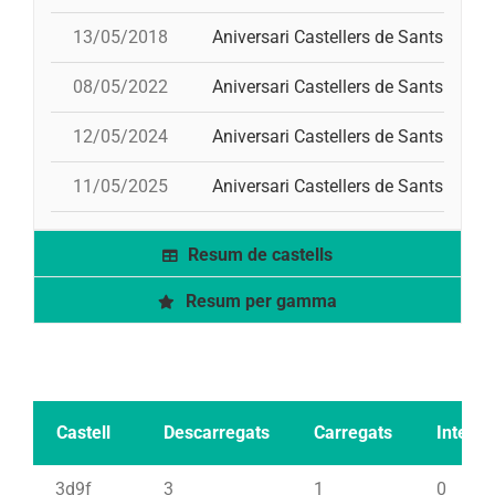
13/05/2018
Aniversari Castellers de Sants
p
08/05/2022
Aniversari Castellers de Sants
12/05/2024
Aniversari Castellers de Sants
11/05/2025
Aniversari Castellers de Sants
Resum de castells
Resum per gamma
Castell
Descarregats
Carregats
Intents
3d9f
3
1
0