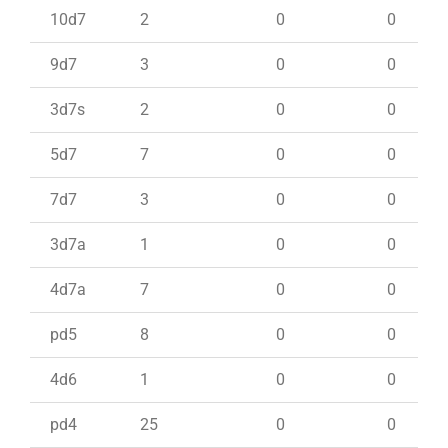
10d7
2
0
0
9d7
3
0
0
3d7s
2
0
0
5d7
7
0
0
7d7
3
0
0
3d7a
1
0
0
4d7a
7
0
0
pd5
8
0
0
4d6
1
0
0
pd4
25
0
0