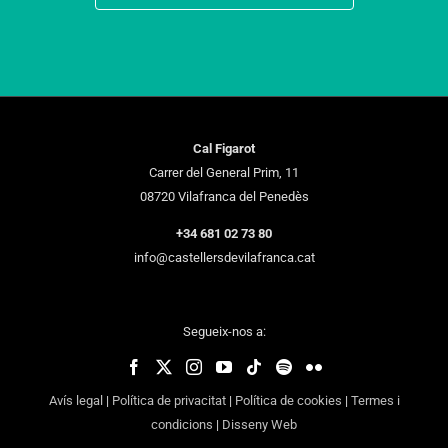
Cal Figarot
Carrer del General Prim, 11
08720 Vilafranca del Penedès
+34 681 02 73 80
info@castellersdevilafranca.cat
Segueix-nos a:
Avís legal
|
Política de privacitat
|
Política de cookies
|
Termes i
condicions
|
Disseny Web