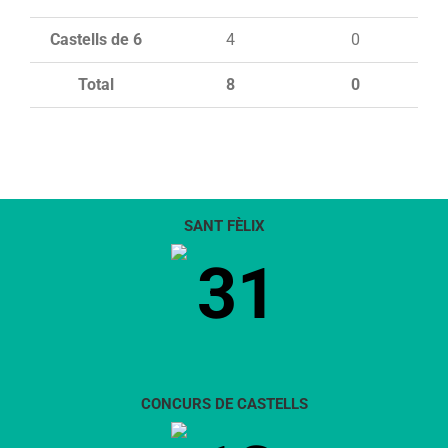
Castells de 6
4
0
Total
8
0
SANT FÈLIX
31
CONCURS DE CASTELLS