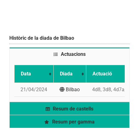
Històric de la diada de Bilbao
Actuacions
Data
Diada
Actuació
21/04/2024
Bilbao
4d8, 3d8, 4d7a, pd5,
Resum de castells
Resum per gamma