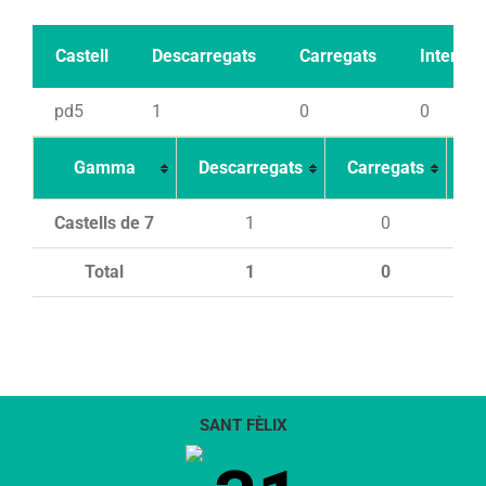
Castell
Descarregats
Carregats
Intents
pd5
1
0
0
Gamma
Descarregats
Carregats
In
Castells de 7
1
0
Total
1
0
SANT FÈLIX