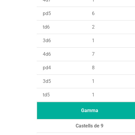
pd5
6
td6
2
3d6
1
4d6
7
pd4
8
3d5
1
td5
1
Gamma
Castells de 9