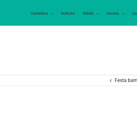
Castellers
Notícies
Mèdia
Serveis
Ca
Festa barr