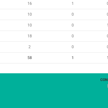
16
1
10
0
10
0
18
0
2
0
58
1
CON
1