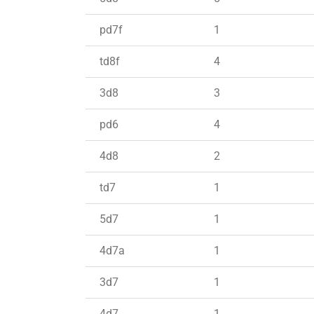
pd7f
1
td8f
4
3d8
3
pd6
4
4d8
2
td7
1
5d7
1
4d7a
1
3d7
1
4d7
1