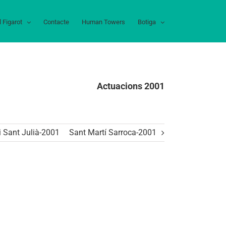
l Figarot
Contacte
Human Towers
Botiga
Actuacions 2001
i Sant Julià-2001
Sant Martí Sarroca-2001