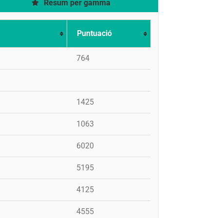
Resum per gamma
Puntuació
764
1425
1063
6020
5195
4125
4555