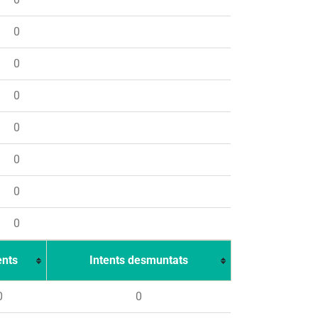
0
0
0
0
0
0
0
ents
Intents desmuntats
0
0