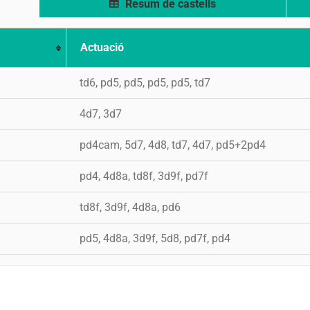
Resum de castells
Actuació
td6, pd5, pd5, pd5, pd5, td7
4d7, 3d7
pd4cam, 5d7, 4d8, td7, 4d7, pd5+2pd4
pd4, 4d8a, td8f, 3d9f, pd7f
td8f, 3d9f, 4d8a, pd6
pd5, 4d8a, 3d9f, 5d8, pd7f, pd4