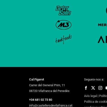
Cal Figarot
Segueix-nos a:
Carrer del General Prim, 11
08720 Vilafranca del Penedès
Avís legal
|
Políti
+34 681 02 73 80
Política de cooki
info@castellersdevilafranca.cat