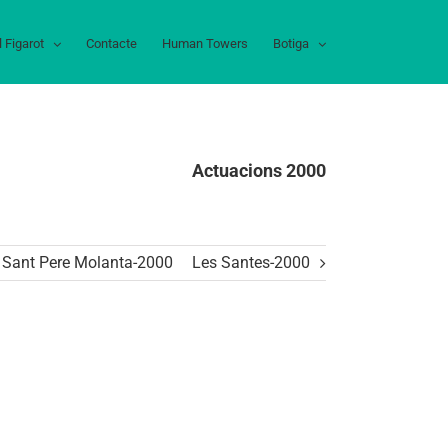
l Figarot
Contacte
Human Towers
Botiga
Actuacions 2000
Sant Pere Molanta-2000
Les Santes-2000