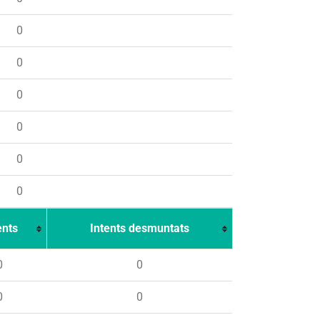
0
0
0
0
0
0
ents
Intents desmuntats
0
0
0
0