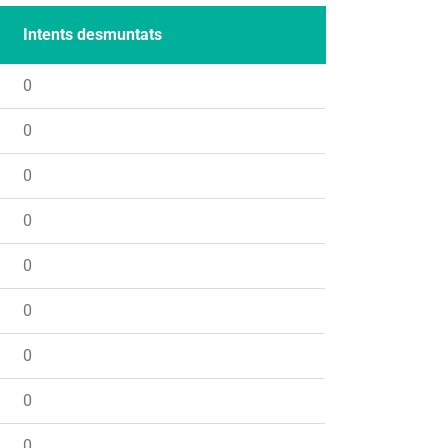
Intents desmuntats
0
0
0
0
0
0
0
0
0