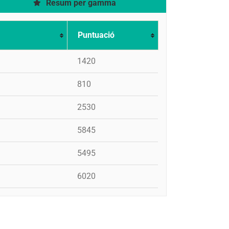
Resum per gamma
Puntuació
1420
810
2530
5845
5495
6020