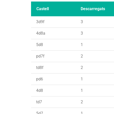
Castell
Descarregats
3d9f
3
4d8a
3
5d8
1
pd7f
2
td8f
2
pd6
1
4d8
1
td7
2
5d7
1