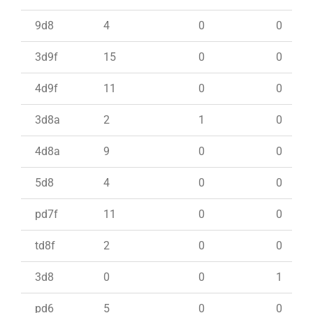
9d8
4
0
0
3d9f
15
0
0
4d9f
11
0
0
3d8a
2
1
0
4d8a
9
0
0
5d8
4
0
0
pd7f
11
0
0
td8f
2
0
0
3d8
0
0
1
pd6
5
0
0