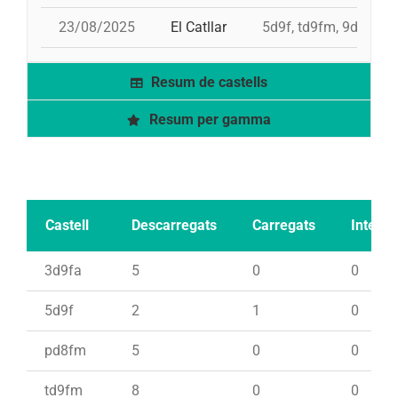
23/08/2025
El Catllar
5d9f, td9fm, 9d8, pd
Resum de castells
Resum per gamma
Castell
Descarregats
Carregats
Intents
3d9fa
5
0
0
5d9f
2
1
0
pd8fm
5
0
0
td9fm
8
0
0