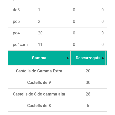
4d8
1
0
0
pd5
2
0
0
pd4
20
0
0
pd4cam
11
0
0
Gamma
Descarregats
Ca
Castells de Gamma Extra
20
Castells de 9
30
Castells de 8 de gamma alta
28
Castells de 8
6