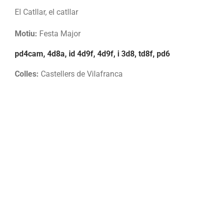
El Catllar, el catllar
Motiu:
Festa Major
pd4cam, 4d8a, id 4d9f, 4d9f, i 3d8, td8f, pd6
Colles:
Castellers de Vilafranca