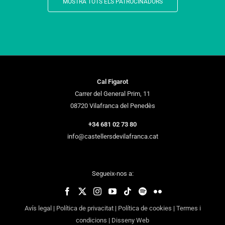
MOSTRA TOTS ELS PATROCINADORS
Cal Figarot
Carrer del General Prim, 11
08720 Vilafranca del Penedès
+34 681 02 73 80
info@castellersdevilafranca.cat
Segueix-nos a:
Avís legal
|
Política de privacitat
|
Política de cookies
|
Termes i
condicions
|
Disseny Web