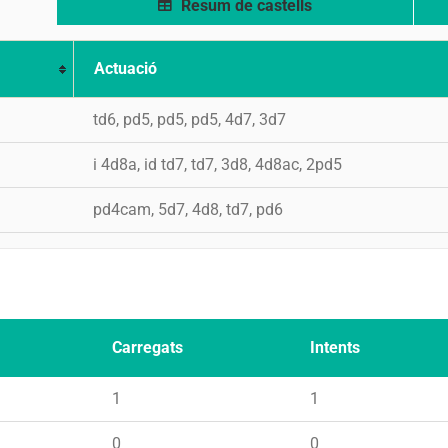
Resum de castells
Actuació
td6, pd5, pd5, pd5, 4d7, 3d7
i 4d8a, id td7, td7, 3d8, 4d8ac, 2pd5
pd4cam, 5d7, 4d8, td7, pd6
Carregats
Intents
1
1
0
0