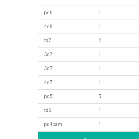
pd6
1
4d8
1
td7
2
5d7
1
3d7
1
4d7
1
pd5
5
td6
1
pd4cam
1