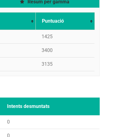
Resum per gamma
Puntuació
1425
3400
3135
Intents desmuntats
0
0