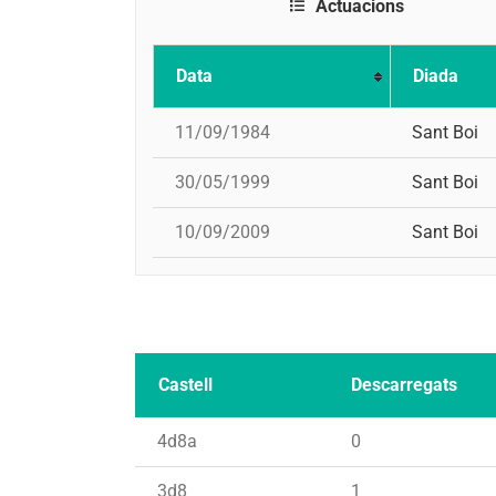
Actuacions
Data
Diada
11/09/1984
Sant Boi
30/05/1999
Sant Boi
10/09/2009
Sant Boi
Castell
Descarregats
4d8a
0
3d8
1