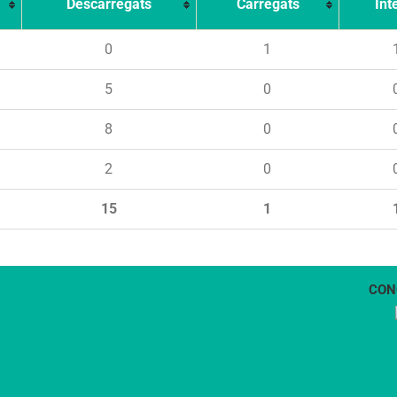
Descarregats
Carregats
Int
0
1
5
0
8
0
2
0
15
1
CON
1