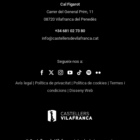
Cal Figarot
Carrer del General Prim, 11
08720 Vilafranca del Penedès
+34 681 02 73 80
info@castellersdevilafranca.cat
Segueix-nos a:
Avís legal
|
Política de privacitat
|
Política de cookies
|
Termes i
condicions
|
Disseny Web