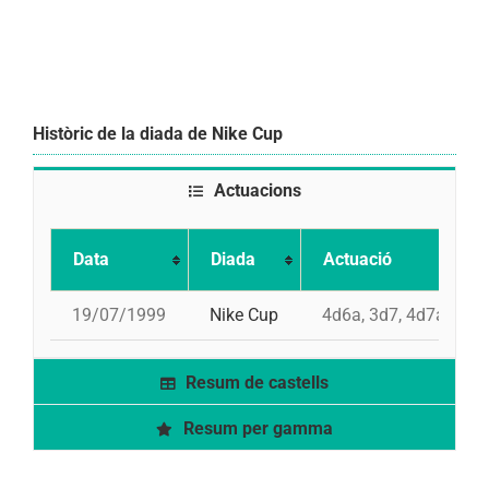
Històric de la diada de Nike Cup
Actuacions
Data
Diada
Actuació
19/07/1999
Nike Cup
4d6a, 3d7, 4d7a
Resum de castells
Resum per gamma