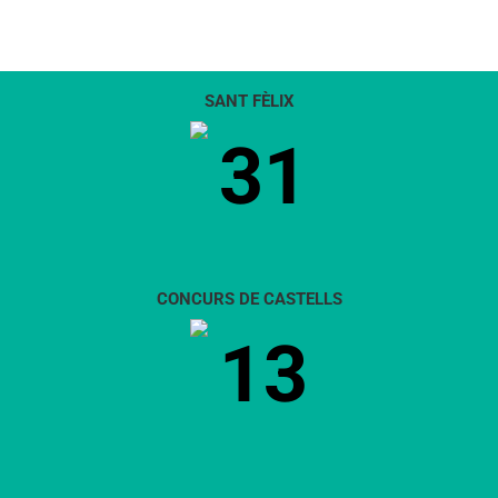
SANT FÈLIX
31
CONCURS DE CASTELLS
13