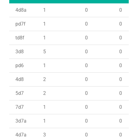
4d8a
1
0
0
pd7f
1
0
0
td8f
1
0
0
3d8
5
0
0
pd6
1
0
0
4d8
2
0
0
5d7
2
0
0
7d7
1
0
0
3d7a
1
0
0
4d7a
3
0
0