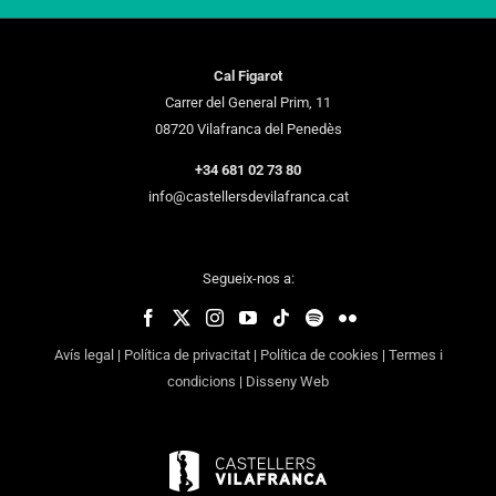
Cal Figarot
Carrer del General Prim, 11
08720 Vilafranca del Penedès
+34 681 02 73 80
info@castellersdevilafranca.cat
Segueix-nos a:
Avís legal
|
Política de privacitat
|
Política de cookies
|
Termes i
condicions
|
Disseny Web