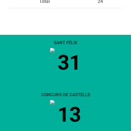
Total
24
SANT FÈLIX
31
CONCURS DE CASTELLS
13