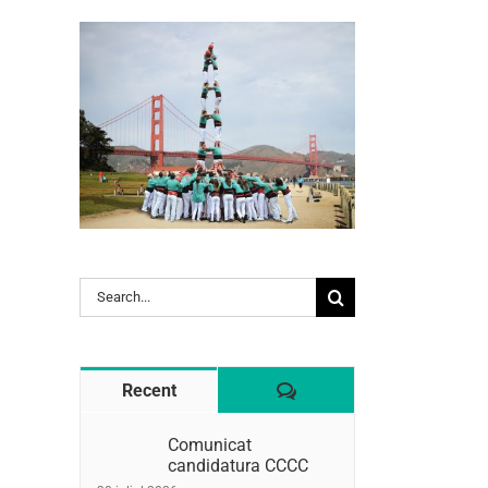
Search
l:
for:
Comentaris
Recent
Comunicat
candidatura CCCC