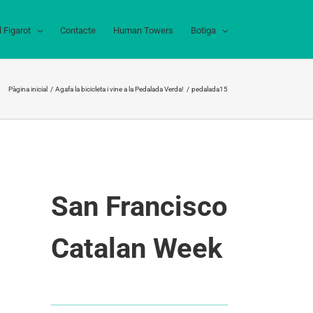
l Figarot
Contacte
Human Towers
Botiga
Pàgina inicial
Agafa la bicicleta i vine a la Pedalada Verda!
pedalada15
San Francisco
Catalan Week