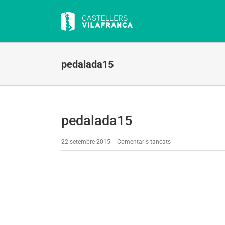
Skip
to
content
pedalada15
pedalada15
a
22 setembre 2015
|
Comentaris tancats
pedalada15