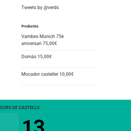
Tweets by @verds
Productes
Vambes Munich 75è
aniversari
75,00
€
Domàs
15,00
€
Mocador casteller
10,00
€
CURS DE CASTELLS
13