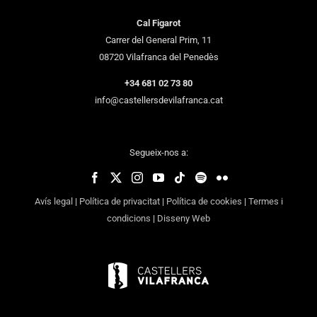
Cal Figarot
Carrer del General Prim, 11
08720 Vilafranca del Penedès
+34 681 02 73 80
info@castellersdevilafranca.cat
Segueix-nos a:
Avís legal
|
Política de privacitat
|
Política de cookies
|
Termes i
condicions
|
Disseny Web