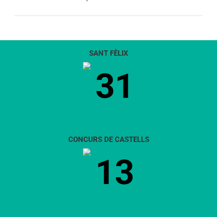
SANT FÈLIX
31
CONCURS DE CASTELLS
13