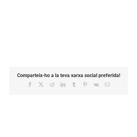
Comparteix-ho a la teva xarxa social preferida!
Facebook
X
Reddit
LinkedIn
Tumblr
Pinterest
Vk
Email: