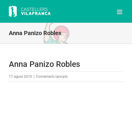
Skip
to
content
Anna Panizo Robles
Anna Panizo Robles
a
17 agost 2010
|
Comentaris tancats
Anna
Panizo
Robles