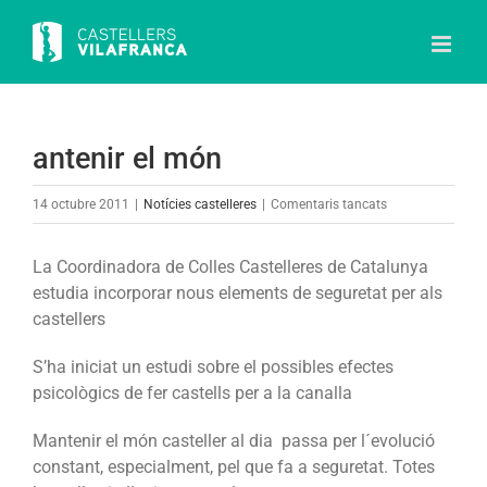
Skip
to
content
antenir el món
a
14 octubre 2011
|
Notícies castelleres
|
Comentaris tancats
antenir
el
La Coordinadora de Colles Castelleres de Catalunya
món
estudia incorporar nous elements de seguretat per als
castellers
S’ha iniciat un estudi sobre el possibles efectes
psicològics de fer castells per a la canalla
Mantenir el món casteller al dia passa per l´evolució
constant, especialment, pel que fa a seguretat. Totes