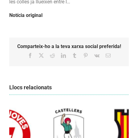
les colles ja llueixen entre l…
Notícia original
Comparteix-ho a la teva xarxa social preferida!
Facebook
X
Reddit
LinkedIn
Tumblr
Pinterest
Vk
Email:
Llocs relacionats