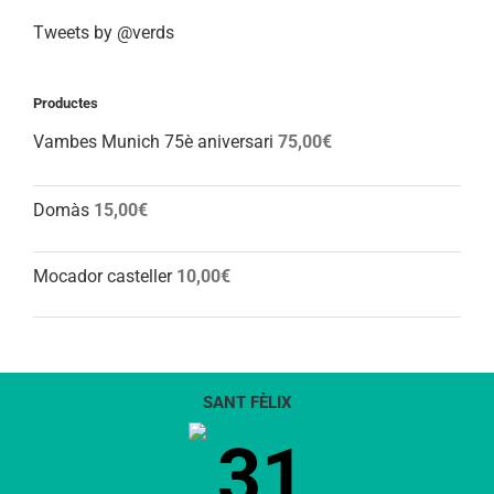
Tweets by @verds
Productes
Vambes Munich 75è aniversari
75,00
€
Domàs
15,00
€
Mocador casteller
10,00
€
SANT FÈLIX
31