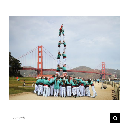
Search
for: