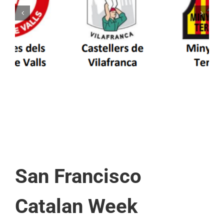
Els Castellers de Vilafranca unieixen tradició i
patrimoni en un viatge de colla a la Vall
d’Aran i a la Vall de Boí
San Francisco
Catalan Week