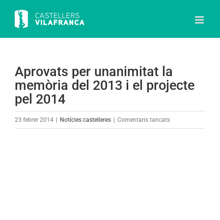
Skip
to
content
Aprovats per unanimitat la
memòria del 2013 i el projecte
pel 2014
a
23 febrer 2014
|
Notícies castelleres
|
Comentaris tancats
Aprovats
per
View
unanimitat
Larger
la
Image
memòria
del
2013
i