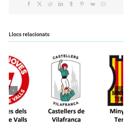
Facebook
X
Reddit
LinkedIn
Tumblr
Pinterest
Vk
Email:
Llocs relacionats
Els Castellers de Vilafranca unieixen tradició i
patrimoni en un viatge de colla a la Vall
d’Aran i a la Vall de Boí