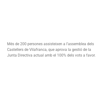
el
projecte
pel
2014
Més de 200 persones assisteixen a l’assemblea dels
Castellers de Vilafranca, que aprova la gestió de la
Junta Directiva actual amb el 100% dels vots a favor.