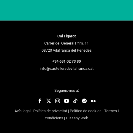
Cal Figarot
Carrer del General Prim, 11
08720 Vilafranca del Penedès
+34 681 02 73 80
info@castellersdevilafranca.cat
Segueix-nos a:
Avís legal
|
Política de privacitat
|
Política de cookies
|
Termes i
condicions
|
Disseny Web