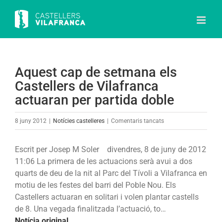
Skip
to
content
Aquest cap de setmana els
Castellers de Vilafranca
actuaran per partida doble
a
8 juny 2012
|
Notícies castelleres
|
Comentaris tancats
Aquest
cap
Escrit per Josep M Soler
divendres, 8 de juny de 2012
de
11:06 La primera de les actuacions serà avui a dos
setmana
quarts de deu de la nit al Parc del Tívoli a Vilafranca en
els
motiu de les festes del barri del Poble Nou. Els
Castellers
Castellers actuaran en solitari i volen plantar castells
de
de 8. Una vegada finalitzada l’actuació, to…
Vilafranca
Notícia original