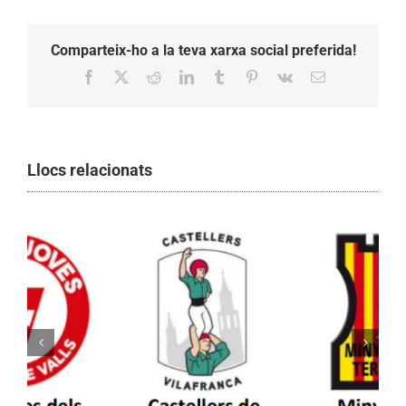
Comparteix-ho a la teva xarxa social preferida!
Facebook
X
Reddit
LinkedIn
Tumblr
Pinterest
Vk
Email:
Llocs relacionats
Els Castellers de Vilafranca unieixen tradició i
patrimoni en un viatge de colla a la Vall
d’Aran i a la Vall de Boí