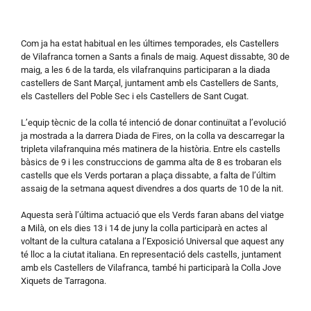
Com ja ha estat habitual en les últimes temporades, els Castellers
de Vilafranca tornen a Sants a finals de maig. Aquest dissabte, 30 de
maig, a les 6 de la tarda, els vilafranquins participaran a la diada
castellers de Sant Marçal, juntament amb els Castellers de Sants,
els Castellers del Poble Sec i els Castellers de Sant Cugat.
L’equip tècnic de la colla té intenció de donar continuïtat a l’evolució
ja mostrada a la darrera Diada de Fires, on la colla va descarregar la
tripleta vilafranquina més matinera de la història. Entre els castells
bàsics de 9 i les construccions de gamma alta de 8 es trobaran els
castells que els Verds portaran a plaça dissabte, a falta de l’últim
assaig de la setmana aquest divendres a dos quarts de 10 de la nit.
Aquesta serà l’última actuació que els Verds faran abans del viatge
a Milà, on els dies 13 i 14 de juny la colla participarà en actes al
voltant de la cultura catalana a l’Exposició Universal que aquest any
té lloc a la ciutat italiana. En representació dels castells, juntament
amb els Castellers de Vilafranca, també hi participarà la Colla Jove
Xiquets de Tarragona.