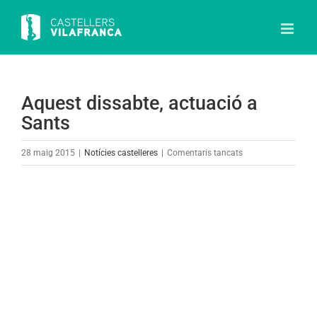
Skip
to
content
Aquest dissabte, actuació a
Sants
a
28 maig 2015
|
Notícies castelleres
|
Comentaris tancats
Aquest
dissabte,
View
actuació
Larger
a
Image
Sants