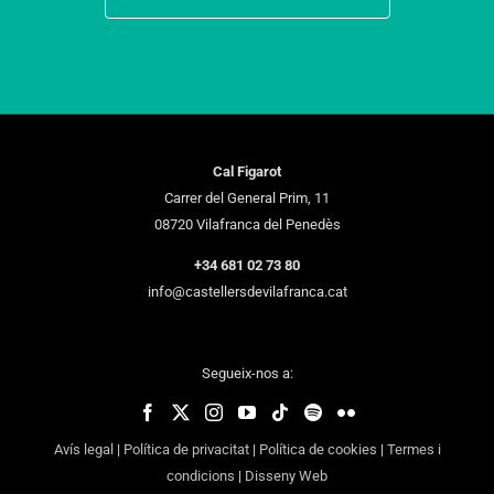
Cal Figarot
Carrer del General Prim, 11
08720 Vilafranca del Penedès
+34 681 02 73 80
info@castellersdevilafranca.cat
Segueix-nos a:
Avís legal
|
Política de privacitat
|
Política de cookies
|
Termes i
condicions
|
Disseny Web