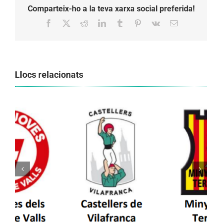
Comparteix-ho a la teva xarxa social preferida!
Facebook
X
Reddit
LinkedIn
Tumblr
Pinterest
Vk
Email:
Llocs relacionats
Els Castellers de Vilafranca unieixen tradició i
patrimoni en un viatge de colla a la Vall
d’Aran i a la Vall de Boí