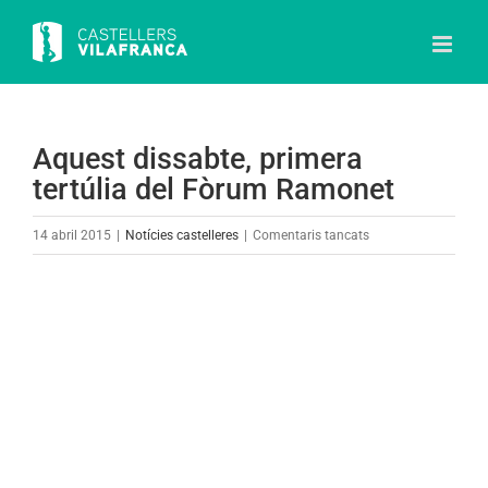
Skip
to
content
Aquest dissabte, primera
tertúlia del Fòrum Ramonet
a
14 abril 2015
|
Notícies castelleres
|
Comentaris tancats
Aquest
dissabte,
View
primera
Larger
tertúlia
Image
del
Fòrum
Ramonet