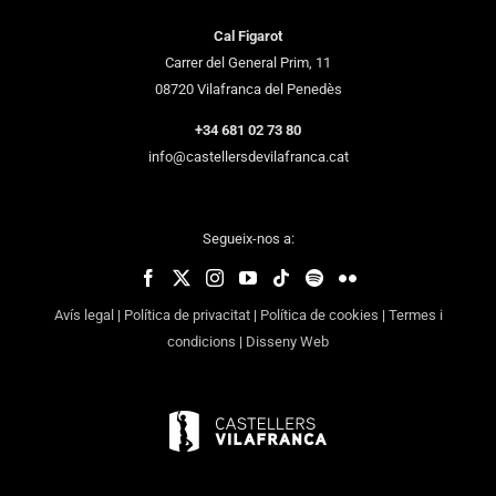
Cal Figarot
Carrer del General Prim, 11
08720 Vilafranca del Penedès
+34 681 02 73 80
info@castellersdevilafranca.cat
Segueix-nos a:
Avís legal
|
Política de privacitat
|
Política de cookies
|
Termes i
condicions
|
Disseny Web