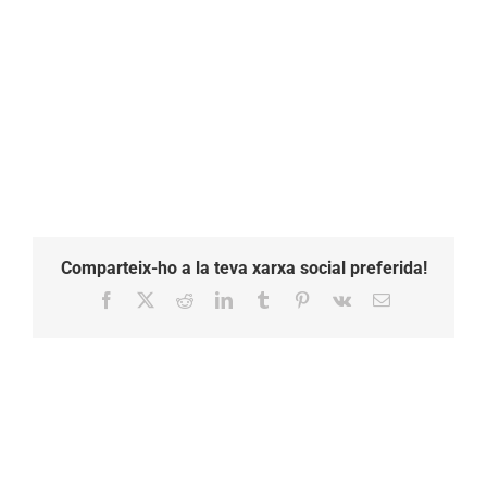
Comparteix-ho a la teva xarxa social preferida!
Facebook
X
Reddit
LinkedIn
Tumblr
Pinterest
Vk
Email: