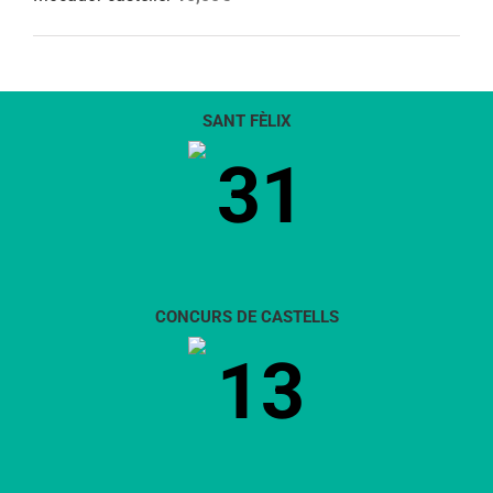
SANT FÈLIX
31
CONCURS DE CASTELLS
13