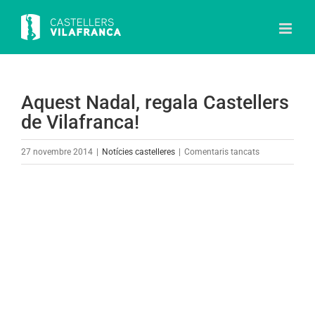
Skip
to
content
Aquest Nadal, regala Castellers
de Vilafranca!
a
27 novembre 2014
|
Notícies castelleres
|
Comentaris tancats
Aquest
Nadal,
View
regala
Larger
Castellers
Image
de
Vilafranca!