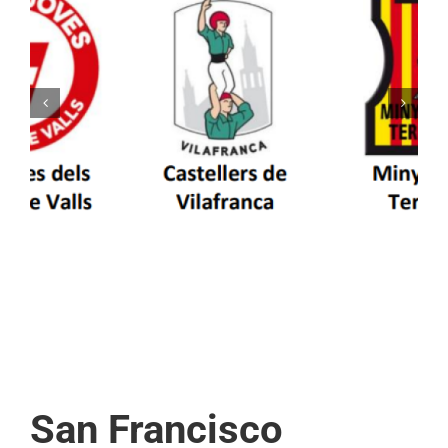
Els Castellers de Vilafranca unieixen tradició i
patrimoni en un viatge de colla a la Vall
d’Aran i a la Vall de Boí
San Francisco