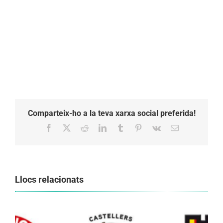
Comparteix-ho a la teva xarxa social preferida!
Facebook
X
Reddit
LinkedIn
Tumblr
Pinterest
Vk
Email:
Llocs relacionats