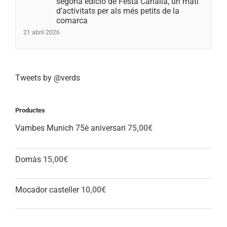
segona edició de Festa Canalla, un matí
d’activitats per als més petits de la
comarca
21 abril 2026
Tweets by @verds
Productes
Vambes Munich 75è aniversari
75,00
€
Domàs
15,00
€
Mocador casteller
10,00
€