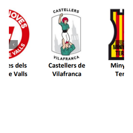
Els Castellers de Vilafranca unieixen tradició i
patrimoni en un viatge de colla a la Vall
d’Aran i a la Vall de Boí