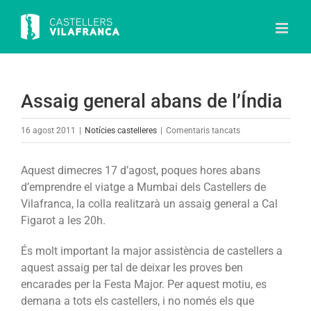
Skip
to
content
Assaig general abans de l’Índia
a
16 agost 2011
|
Notícies castelleres
|
Comentaris tancats
Assaig
general
Aquest dimecres 17 d’agost, poques hores abans
abans
d’emprendre el viatge a Mumbai dels Castellers de
de
Vilafranca, la colla realitzarà un assaig general a Cal
l’Índia
Figarot a les 20h.
És molt important la major assistència de castellers a
aquest assaig per tal de deixar les proves ben
encarades per la Festa Major. Per aquest motiu, es
demana a tots els castellers, i no només els que