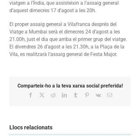
viatgen a l’Índia, que assisteixin a l’assaig general
d’aquest dimecres 17 d’agost a les 20h.
El proper assaig general a Vilafranca després del
Viatge a Mumbai serà el dimecres 24 d’agost a les
21.00h, just el dia que arriba el primer grup del viatge.
El divendres 26 d’agost a les 21.30h, a la Plaça de la
Vila, es realitzarà l’assaig general de Festa Major.
Comparteix-ho a la teva xarxa social preferida!
Facebook
X
Reddit
LinkedIn
Tumblr
Pinterest
Vk
Email:
Llocs relacionats