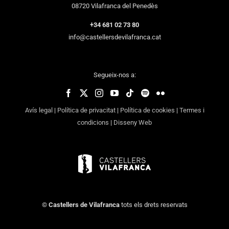
08720 Vilafranca del Penedès
+34 681 02 73 80
info@castellersdevilafranca.cat
Segueix-nos a:
Avís legal
|
Política de privacitat
|
Política de cookies
|
Termes i
condicions
|
Disseny Web
©
Castellers de Vilafranca
tots els drets reservats