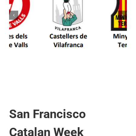
Els Castellers de Vilafranca unieixen tradició i
patrimoni en un viatge de colla a la Vall
d’Aran i a la Vall de Boí
San Francisco
Catalan Week